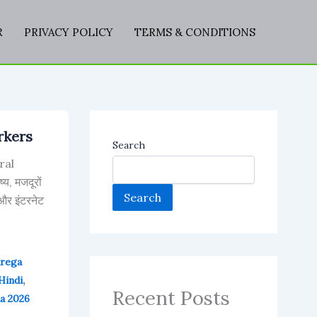
R
PRIVACY POLICY
TERMS & CONDITIONS
rkers
Search
ral
 मजदूरों
Search
और इंटरनेट
rega
,
indi
Recent Posts
na 2026